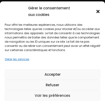
La ferme
Gérer le consentement
aux cookies
Qui sommes nous ?
Pour offrir les meilleures expériences, nous utilisons des
Espace professionnel
technologies telles que les cookies pour stocker et/ou accéder aux
informations des appareils. Le fait de consentir à ces technologies
nous permettra de traiter des données telles que le comportement
de navigation ou les ID uniques sur ce site. Le fait de ne pas
Informations
consentir ou de retirer son consentement peut avoir un effet négatif
sur certaines caractéristiques et fonctions.
Livraison partout en France
Gérer les services
Conditions générales de vente
Mentions légales
Accepter
Politique de cookies (UE)
Refuser
Voir les préférences
© Bretagne Autruches – Tous droits réservés – Design &
Site web :
Pois Chiche Design