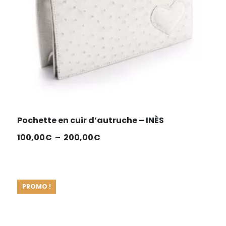
Pochette en cuir d’autruche – INÈS
Plage
100,00
€
–
200,00
€
de
prix :
100,00€
PROMO !
à
200,00€