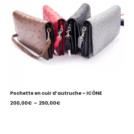
Pochette en cuir d’autruche – ICÔNE
Plage
200,00
€
–
250,00
€
de
prix :
200,00€