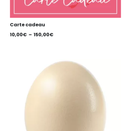
Carte cadeau
Plage
10,00
€
–
150,00
€
de
prix :
10,00€
à
150,00€