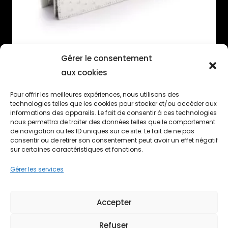
Gérer le consentement
Pochette en cuir d’autruche – INÈS
aux cookies
Plage
100,00
€
–
200,00
€
de
Pour offrir les meilleures expériences, nous utilisons des
technologies telles que les cookies pour stocker et/ou accéder aux
prix :
informations des appareils. Le fait de consentir à ces technologies
100,00€
nous permettra de traiter des données telles que le comportement
de navigation ou les ID uniques sur ce site. Le fait de ne pas
à
consentir ou de retirer son consentement peut avoir un effet négatif
200,00€
sur certaines caractéristiques et fonctions.
VOIR TOUS LES PRODUITS
Gérer les services
Accepter
Refuser