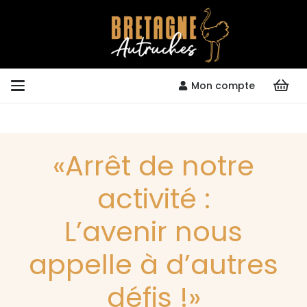
Mon compte
«Arrêt de notre
activité :
L’avenir nous
appelle à d’autres
défis !»