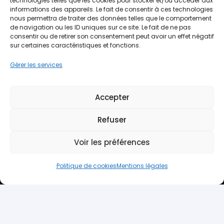
technologies telles que les cookies pour stocker et/ou accéder aux
informations des appareils. Le fait de consentir à ces technologies
SERVICE CLIENT
nous permettra de traiter des données telles que le comportement
02 97 65 36 86 DE 10h À 12h
de navigation ou les ID uniques sur ce site. Le fait de ne pas
consentir ou de retirer son consentement peut avoir un effet négatif
sur certaines caractéristiques et fonctions.
Gérer les services
Accepter
Refuser
La Ferme d’Autruches de Guidel
Voir les préférences
La Haye
56520 Guidel Bretagne
Politique de cookies
Mentions légales
06 83 37 70 91
contact@bretagne-autruches.com