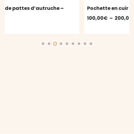
Pochette en cuir d’autruche – INÈS
Plage
100,00
€
–
200,00
€
de
prix :
100,00€
à
200,00€