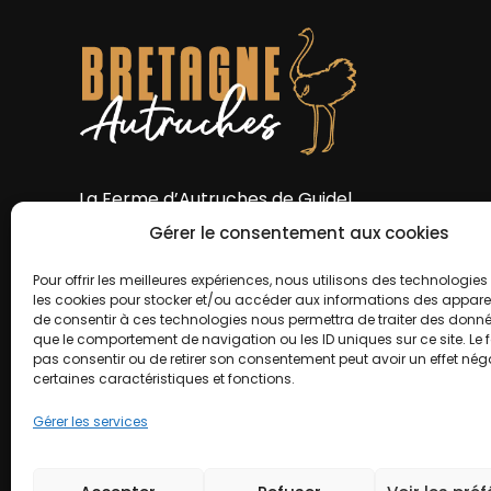
La Ferme d’Autruches de Guidel
La Haye
Gérer le consentement aux cookies
56520 Guidel Bretagne
Pour offrir les meilleures expériences, nous utilisons des technologies 
les cookies pour stocker et/ou accéder aux informations des appareils
06 83 37 70 91
de consentir à ces technologies nous permettra de traiter des donnée
que le comportement de navigation ou les ID uniques sur ce site. Le f
contact@bretagne-autruches.com
pas consentir ou de retirer son consentement peut avoir un effet néga
certaines caractéristiques et fonctions.
Gérer les services