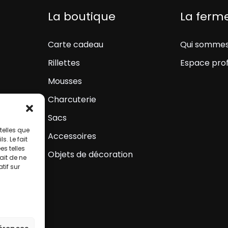
La boutique
La ferm
Carte cadeau
Qui sommes
Rillettes
Espace prof
Mousses
Charcuterie
Sacs
telles que
Accessoires
. Le fait
s telles
Objets de décoration
ait de ne
tif sur