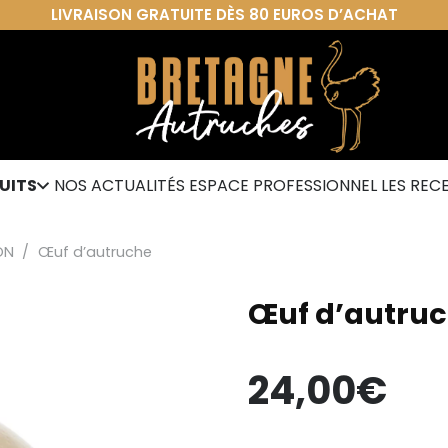
LIVRAISON GRATUITE DÈS 80 EUROS D’ACHAT
UITS
NOS ACTUALITÉS
ESPACE PROFESSIONNEL
LES REC
ON
/
Œuf d’autruche
Œuf d’autru
24,00
€